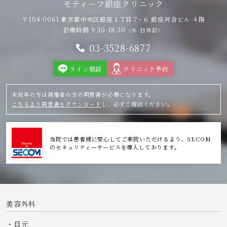
モティーフ銀座クリニック
〒104-0061 東京都中央区銀座１丁目７−６
銀座河合ビル ４階
診療時間 9:30-18:30
（水·日休診）
03-3528-6877
ライン相談
クリニック予約
未成年の方は親権者の方の同意書が必要になります。
こちらより同意書をダウンロード
し、必ずご提出ください。
当院では患者様に安心してご来院いただけるよう、SECOM
のセキュリティーサービスを導入しております。
美容外科
目元