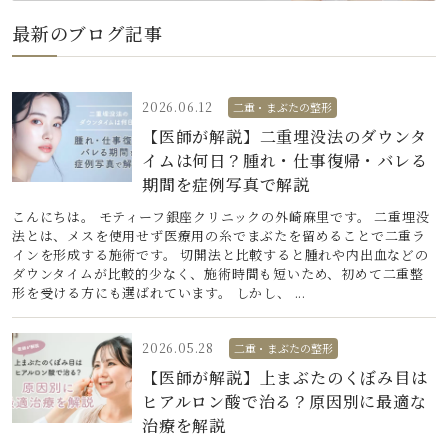
最新のブログ記事
2026.06.12
二重・まぶたの整形
【医師が解説】二重埋没法のダウンタ
イムは何日？腫れ・仕事復帰・バレる
期間を症例写真で解説
こんにちは。 モティーフ銀座クリニックの外崎麻里です。 二重埋没
法とは、メスを使用せず医療用の糸でまぶたを留めることで二重ラ
インを形成する施術です。 切開法と比較すると腫れや内出血などの
ダウンタイムが比較的少なく、施術時間も短いため、初めて二重整
形を受ける方にも選ばれています。 しかし、 ...
2026.05.28
二重・まぶたの整形
【医師が解説】上まぶたのくぼみ目は
ヒアルロン酸で治る？原因別に最適な
治療を解説