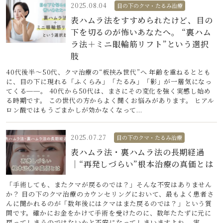
2025.08.04
目の下のクマ・たるみ治療
表ハムラ法をすすめられたけど、目の
下を切るのが怖いあなたへ。 “裏ハム
ラ法＋ミニ眼輪筋リフト”という選択
肢
40代後半〜50代、クマ治療の“板挟み世代”へ 年齢を重ねるととも
に、目の下に現れる「ふくらみ」「たるみ」「影」が一層気になっ
てくる──。 40代から50代は、まさにその変化を強く実感し始め
る時期です。 この世代の方からよく聞くお悩みがあります。 ヒアル
ロン酸ではもうごまかしが効かなくなって...
2025.07.27
目の下のクマ・たるみ治療
表ハムラ法・裏ハムラ法の長期経過
｜“再発しづらい”根本治療の真価とは
「手術しても、またクマが戻るのでは？」そんな不安はありません
か？ 目の下のクマ治療のカウンセリングにおいて、最もよく患者さ
んに聞かれるのが「数年後にはクマはまた戻るのでは？」という質
問です。確かにお金をかけて手術を受けたのに、数年たたずに元に
戻ってしまうのではないかと不安になってしまいますよね。 実...