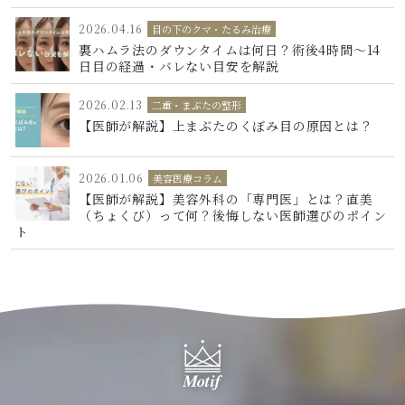
2026.04.16
目の下のクマ・たるみ治療
裏ハムラ法のダウンタイムは何日？術後4時間〜14
日目の経過・バレない目安を解説
2026.02.13
二重・まぶたの整形
【医師が解説】上まぶたのくぼみ目の原因とは？
2026.01.06
美容医療コラム
【医師が解説】美容外科の「専門医」とは？直美
（ちょくび）って何？後悔しない医師選びのポイン
ト