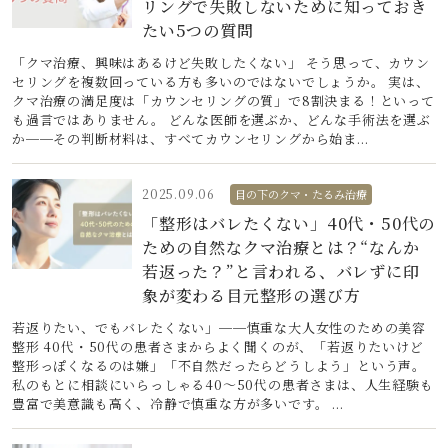
リングで失敗しないために知っておき
たい5つの質問
「クマ治療、興味はあるけど失敗したくない」 そう思って、カウン
セリングを複数回っている方も多いのではないでしょうか。 実は、
クマ治療の満足度は「カウンセリングの質」で8割決まる！といって
も過言ではありません。 どんな医師を選ぶか、どんな手術法を選ぶ
か──その判断材料は、すべてカウンセリングから始ま...
2025.09.06
目の下のクマ・たるみ治療
「整形はバレたくない」40代・50代の
ための自然なクマ治療とは？“なんか
若返った？”と言われる、バレずに印
象が変わる目元整形の選び方
若返りたい、でもバレたくない」──慎重な大人女性のための美容
整形 40代・50代の患者さまからよく聞くのが、「若返りたいけど
整形っぽくなるのは嫌」「不自然だったらどうしよう」という声。
私のもとに相談にいらっしゃる40〜50代の患者さまは、人生経験も
豊富で美意識も高く、冷静で慎重な方が多いです。 ...