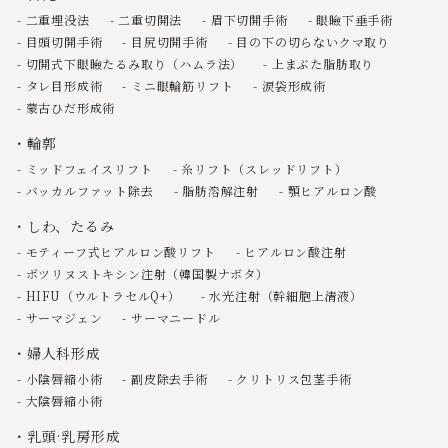
二重埋没法
二重切開法
眉下切開手術
眼瞼下垂手術
目頭切開手術
目尻切開手術
目の下の切らないクマ取り
切開式下眼瞼たるみ取り（ハムラ法）
上まぶた脂肪取り
タレ目形成術
ミニ眼輪筋リフト
涙袋形成術
蒙古ひだ形成術
輪郭
ミッドフェイスリフト
糸リフト（スレッドリフト）
バッカルファット除去
脂肪溶解注射
顎ヒアルロン酸
しわ、たるみ
モティーフ式ヒアルロン酸リフト
ヒアルロン酸注射
ボツリヌストキシン注射（韓国製ナボタ）
HIFU（ウルトラセルQ+）
水光注射（幹細胞上清液）
サーマジェン
サーマニードル
婦人科形成
小陰唇縮小術
副皮除去手術
クリトリス包茎手術
大陰唇縮小術
乳頭·乳房形成