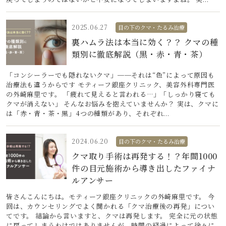
2025.06.27
目の下のクマ・たるみ治療
裏ハムラ法は本当に効く？？ クマの種
類別に徹底解説（黒・赤・青・茶）
「コンシーラーでも隠れないクマ」──それは“色”によって原因も
治療法も違うからです モティーフ銀座クリニック、美容外科専門医
の外崎麻里です。 「疲れて見えると言われる…」「しっかり寝ても
クマが消えない」 そんなお悩みを抱えていませんか？ 実は、クマに
は「赤・青・茶・黒」4つの種類があり、それぞれ...
2024.06.20
目の下のクマ・たるみ治療
クマ取り手術は再発する！？年間1000
件の目元施術から導き出したファイナ
ルアンサー
皆さんこんにちは。モティーフ銀座クリニックの外崎麻里です。 今
回は、カウンセリングでよく聞かれる「クマ治療後の再発」につい
てです。 結論から言いますと、クマは再発します。 完全に元の状態
に戻ってしまうわけではありませんが、時間の経過によって徐々に