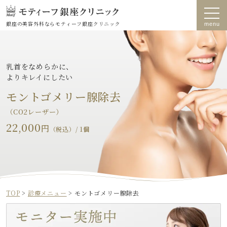
銀座の美容外科なら
モティーフ銀座クリニック
乳首をなめらかに、
よりキレイにしたい
モントゴメリー腺
除去
（CO2レーザー）
22,000
円
（税込）/ 1個
TOP
>
診療メニュー
>
モントゴメリー腺除去