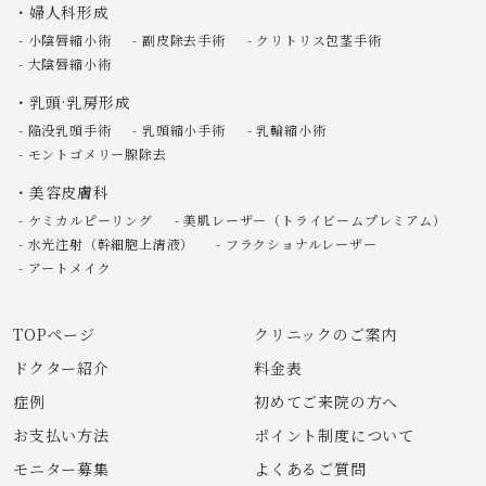
婦人科形成
小陰唇縮小術
副皮除去手術
クリトリス包茎手術
大陰唇縮小術
乳頭·乳房形成
陥没乳頭手術
乳頭縮小手術
乳輪縮小術
モントゴメリー腺除去
美容皮膚科
ケミカルピーリング
美肌レーザー（トライビームプレミアム）
水光注射（幹細胞上清液）
フラクショナルレーザー
アートメイク
TOPページ
クリニックのご案内
ドクター紹介
料金表
症例
初めてご来院の方へ
お支払い方法
ポイント制度について
モニター募集
よくあるご質問