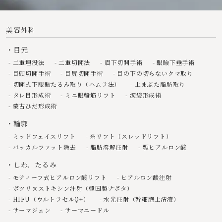
美容外科
目元
二重埋没法
二重切開法
眉下切開手術
眼瞼下垂手術
目頭切開手術
目尻切開手術
目の下の切らないクマ取り
切開式下眼瞼たるみ取り（ハムラ法）
上まぶた脂肪取り
タレ目形成術
ミニ眼輪筋リフト
涙袋形成術
蒙古ひだ形成術
輪郭
ミッドフェイスリフト
糸リフト（スレッドリフト）
バッカルファット除去
脂肪溶解注射
顎ヒアルロン酸
しわ、たるみ
モティーフ式ヒアルロン酸リフト
ヒアルロン酸注射
ボツリヌストキシン注射（韓国製ナボタ）
HIFU（ウルトラセルQ+）
水光注射（幹細胞上清液）
サーマジェン
サーマニードル