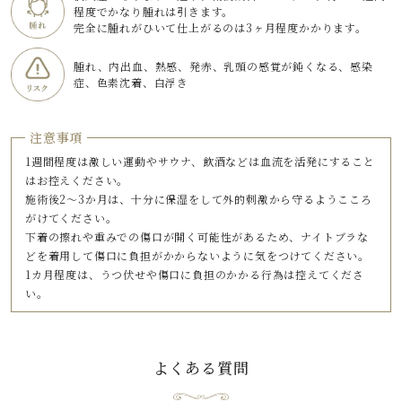
程度でかなり腫れは引きます。
完全に腫れがひいて仕上がるのは3ヶ月程度かかります。
腫れ、内出血、熱感、発赤、乳頭の感覚が鈍くなる、感染
症、色素沈着、白浮き
注意事項
1週間程度は激しい運動やサウナ、飲酒などは血流を活発にすること
はお控えください。
施術後2～3か月は、十分に保湿をして外的刺激から守るようこころ
がけてください。
下着の擦れや重みでの傷口が開く可能性があるため、ナイトブラな
どを着用して傷口に負担がかからないように気をつけてください。
1カ月程度は、うつ伏せや傷口に負担のかかる行為は控えてくださ
い。
よくある質問