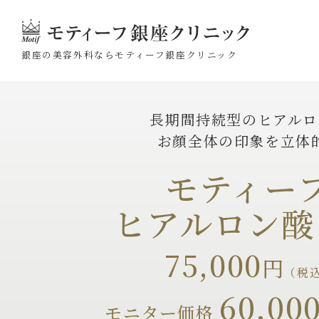
銀座の美容外科なら
モティーフ銀座クリニック
長期間持続型の
ヒアルロ
お顔全体の印象を
立体
モティー
ヒアルロン酸
75,000
円
（税込
60,00
モニター価格