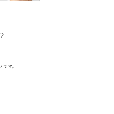
！
？
メです。