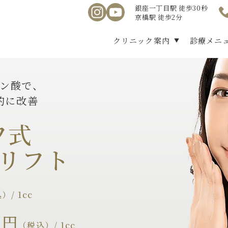
銀座一丁目駅 徒歩30秒
京橋駅 徒歩2分
クリニック案内
診療メニ
ン酸で、
的に改善
フ式
リフト
）/ 1cc
0
円
（税込）/ 1cc