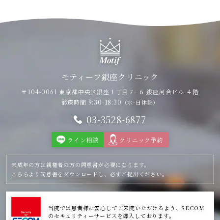
モティーフ銀座クリニック
〒104-0061 東京都中央区銀座１丁目７−６
銀座河合ビル ４階
診療時間 9:30-18:30
（水·日休診）
03-3528-6877
ライン相談
クリニック予約
未成年の方は親権者の方の同意書が必要になります。
こちらより同意書をダウンロード
し、必ずご提出ください。
当院では患者様に安心してご来院いただけるよう、SECOM
のセキュリティーサービスを導入しております。