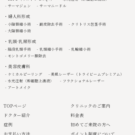
サーマジェン
サーマニードル
婦人科形成
小陰唇縮小術
副皮除去手術
クリトリス包茎手術
大陰唇縮小術
乳頭·乳房形成
陥没乳頭手術
乳頭縮小手術
乳輪縮小術
モントゴメリー腺除去
美容皮膚科
ケミカルピーリング
美肌レーザー（トライビームプレミアム）
水光注射（幹細胞上清液）
フラクショナルレーザー
アートメイク
TOPページ
クリニックのご案内
ドクター紹介
料金表
症例
初めてご来院の方へ
お支払い方法
ポイント制度について