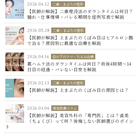
2026.06.12
二重・まぶたの整形
【医師が解説】二重埋没法のダウンタイムは何日？
腫れ・仕事復帰・バレる期間を症例写真で解説
2026.05.28
二重・まぶたの整形
【医師が解説】上まぶたのくぼみ目はヒアルロン酸
で治る？原因別に最適な治療を解説
2026.04.16
目の下のクマ・たるみ治療
裏ハムラ法のダウンタイムは何日？術後4時間〜14
日目の経過・バレない目安を解説
2026.02.13
二重・まぶたの整形
【医師が解説】上まぶたのくぼみ目の原因とは？
2026.01.06
美容医療コラム
【医師が解説】美容外科の「専門医」とは？直美
（ちょくび）って何？後悔しない医師選びのポイン
ト