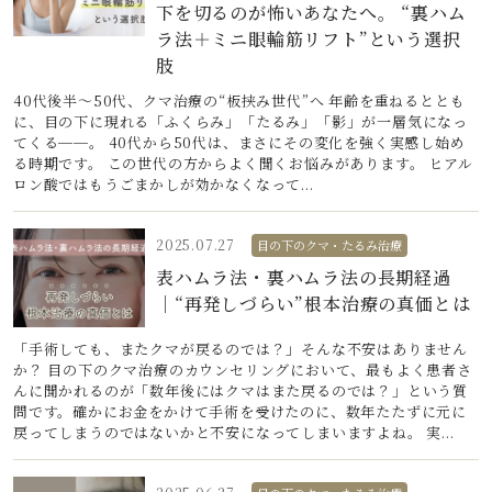
下を切るのが怖いあなたへ。 “裏ハム
ラ法＋ミニ眼輪筋リフト”という選択
肢
40代後半〜50代、クマ治療の“板挟み世代”へ 年齢を重ねるととも
に、目の下に現れる「ふくらみ」「たるみ」「影」が一層気になっ
てくる──。 40代から50代は、まさにその変化を強く実感し始め
る時期です。 この世代の方からよく聞くお悩みがあります。 ヒアル
ロン酸ではもうごまかしが効かなくなって...
2025.07.27
目の下のクマ・たるみ治療
表ハムラ法・裏ハムラ法の長期経過
｜“再発しづらい”根本治療の真価とは
「手術しても、またクマが戻るのでは？」そんな不安はありません
か？ 目の下のクマ治療のカウンセリングにおいて、最もよく患者さ
んに聞かれるのが「数年後にはクマはまた戻るのでは？」という質
問です。確かにお金をかけて手術を受けたのに、数年たたずに元に
戻ってしまうのではないかと不安になってしまいますよね。 実...