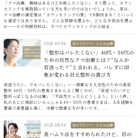
「クマ治療、興味はあるけど失敗したくない」 そう思って、カウン
セリングを複数回っている方も多いのではないでしょうか。 実は、
クマ治療の満足度は「カウンセリングの質」で8割決まる！といって
も過言ではありません。 どんな医師を選ぶか、どんな手術法を選ぶ
か──その判断材料は、すべてカウンセリングから始ま...
2025.09.06
目の下のクマ・たるみ治療
「整形はバレたくない」40代・50代の
ための自然なクマ治療とは？“なんか
若返った？”と言われる、バレずに印
象が変わる目元整形の選び方
若返りたい、でもバレたくない」──慎重な大人女性のための美容
整形 40代・50代の患者さまからよく聞くのが、「若返りたいけど
整形っぽくなるのは嫌」「不自然だったらどうしよう」という声。
私のもとに相談にいらっしゃる40〜50代の患者さまは、人生経験も
豊富で美意識も高く、冷静で慎重な方が多いです。 ...
2025.08.04
目の下のクマ・たるみ治療
表ハムラ法をすすめられたけど、目の