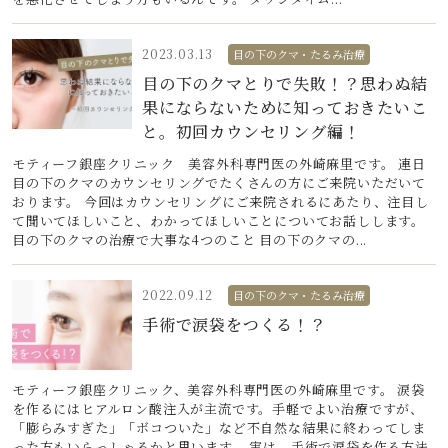
2023.03.13
目の下のクマ・たるみ治療
目の下のクマとりで失敗！？思わぬ結
果にならないために知っておきたいこ
と。初回カウンセリング編！
モティーフ銀座クリニック 美容外科専門医の外崎麻里です。 連日
目の下のクマのカウンセリングでたくさんの方にご来院いただいて
おります。 今回はカウンセリングにご来院されるにあたり、注目し
て聞いてほしいこと、わかってほしいことについてお話しします。
目の下のクマの治療で大事な4つのこと 目の下のクマの...
2022.09.12
目の下のクマ・たるみ治療
手術で涙袋をつくる！？
モティーフ銀座クリニック、美容外科専門医の外崎麻里です。 涙袋
を作るにはヒアルロン酸注入が主流です。手軽でよい治療ですが、
「膨らみすぎた」「ボコついた」など不自然な結果に終わってしま
った方もいらっしゃるかと思います。 実は、手術で涙袋を作る方法