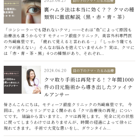
2025.06.27
目の下のクマ・たるみ治療
裏ハムラ法は本当に効く？？ クマの種
類別に徹底解説（黒・赤・青・茶）
「コンシーラーでも隠れないクマ」──それは“色”によって原因も
治療法も違うからです モティーフ銀座クリニック、美容外科専門医
の外崎麻里です。 「疲れて見えると言われる…」「しっかり寝ても
クマが消えない」 そんなお悩みを抱えていませんか？ 実は、クマに
は「赤・青・茶・黒」4つの種類があり、それぞれ...
2024.06.20
目の下のクマ・たるみ治療
クマ取り手術は再発する！？年間1000
件の目元施術から導き出したファイナ
ルアンサー
皆さんこんにちは。モティーフ銀座クリニックの外崎麻里です。 今
回は、カウンセリングでよく聞かれる「クマ治療後の再発」につい
てです。 結論から言いますと、クマは再発します。 完全に元の状態
に戻ってしまうわけではありませんが、時間の経過によって徐々に
現れてきます。 手術で大変な思いをし、ダウンタイム...