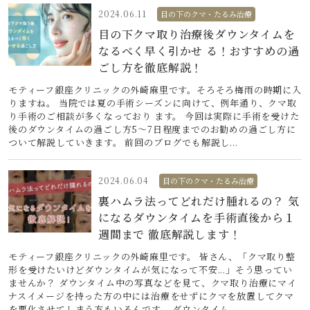
2024.06.11
目の下のクマ・たるみ治療
目の下クマ取り治療後ダウンタイムを
なるべく早く引かせ る！おすすめの過
ごし方を徹底解説！
モティーフ銀座クリニックの外崎麻里です。そろそろ梅雨の時期に入
りますね。 当院では夏の手術シーズンに向けて、例年通り、クマ取
り手術のご相談が多くなっており ます。 今回は実際に手術を受けた
後のダウンタイムの過ごし方5～7日程度までのお勧めの過ごし方に
ついて解説していきます。 前回のブログでも解説し...
2024.06.04
目の下のクマ・たるみ治療
裏ハムラ法ってどれだけ腫れるの？ 気
になるダウンタイムを手術直後から１
週間まで 徹底解説します！
モティーフ銀座クリニックの外崎麻里です。 皆さん、「クマ取り整
形を受けたいけどダウンタイムが気になって不安...」そう思ってい
ませんか？ ダウンタイム中の写真などを見て、クマ取り治療にマイ
ナスイメージを持った方の中には治療をせずにクマを放置してクマ
を悪化させてしまう方もいるんです。 ダウンタイム...