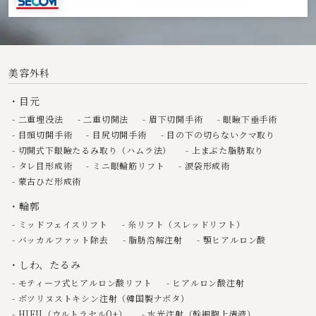
美容外科
目元
二重埋没法
二重切開法
眉下切開手術
眼瞼下垂手術
目頭切開手術
目尻切開手術
目の下の切らないクマ取り
切開式下眼瞼たるみ取り（ハムラ法）
上まぶた脂肪取り
タレ目形成術
ミニ眼輪筋リフト
涙袋形成術
蒙古ひだ形成術
輪郭
ミッドフェイスリフト
糸リフト（スレッドリフト）
バッカルファット除去
脂肪溶解注射
顎ヒアルロン酸
しわ、たるみ
モティーフ式ヒアルロン酸リフト
ヒアルロン酸注射
ボツリヌストキシン注射（韓国製ナボタ）
HIFU（ウルトラセルQ+）
水光注射（幹細胞上清液）