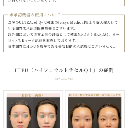
未承認機器の使用について
当院のULTRAcel Q+は韓国のJeisys Medical社より個人輸入して
いる国内未承認の医療機器でございます。
諸外国においての安全性の評価として韓国MFDS（旧KFDA)、ヨー
ロッパCEマーク認証を取得しております。
日本国内にHIFUを機序である美容目的の承認機はございません。
HIFU（ハイフ：ウルトラセルQ＋）
の症例