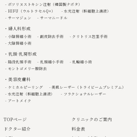
ボツリヌストキシン注射（韓国製ナボタ）
HIFU（ウルトラセルQ+）
水光注射（幹細胞上清液）
サーマジェン
サーマニードル
婦人科形成
小陰唇縮小術
副皮除去手術
クリトリス包茎手術
大陰唇縮小術
乳頭·乳房形成
陥没乳頭手術
乳頭縮小手術
乳輪縮小術
モントゴメリー腺除去
美容皮膚科
ケミカルピーリング
美肌レーザー（トライビームプレミアム）
水光注射（幹細胞上清液）
フラクショナルレーザー
アートメイク
TOPページ
クリニックのご案内
ドクター紹介
料金表