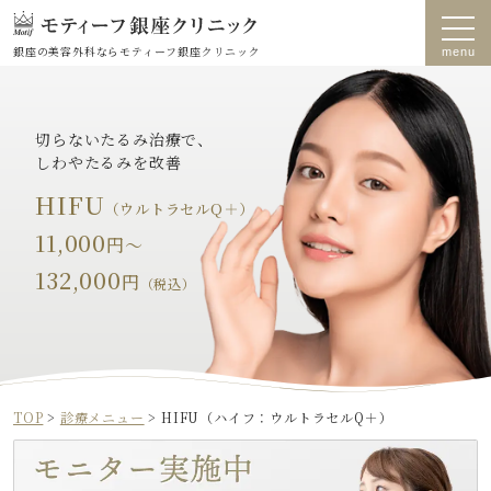
銀座の美容外科なら
モティーフ銀座クリニック
切らないたるみ治療で、
しわや
たるみを改善
HIFU
（ウルトラセルQ＋）
11,000
円～
132,000
円
（税込）
TOP
>
診療メニュー
>
HIFU（ハイフ：ウルトラセルQ＋）