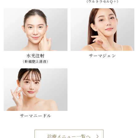
（ウルトラセルQ＋）
水光注射
サーマジェン
（幹細胞上清液）
サーマニードル
診療メニュー一覧へ