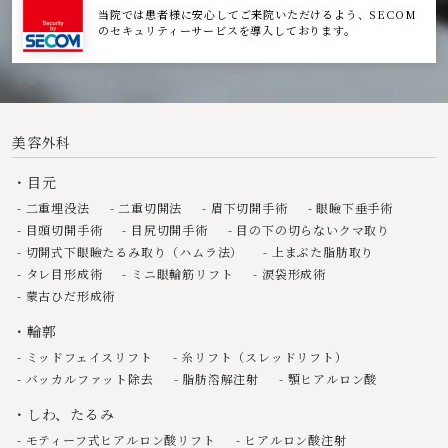
当院では患者様に安心してご来院いただけるよう、SECOM
のセキュリティーサービスを導入しております。
美容外科
目元
二重埋没法
二重切開法
眉下切開手術
眼瞼下垂手術
目頭切開手術
目尻切開手術
目の下の切らないクマ取り
切開式下眼瞼たるみ取り（ハムラ法）
上まぶた脂肪取り
タレ目形成術
ミニ眼輪筋リフト
涙袋形成術
蒙古ひだ形成術
輪郭
ミッドフェイスリフト
糸リフト（スレッドリフト）
バッカルファット除去
脂肪溶解注射
顎ヒアルロン酸
しわ、たるみ
モティーフ式ヒアルロン酸リフト
ヒアルロン酸注射