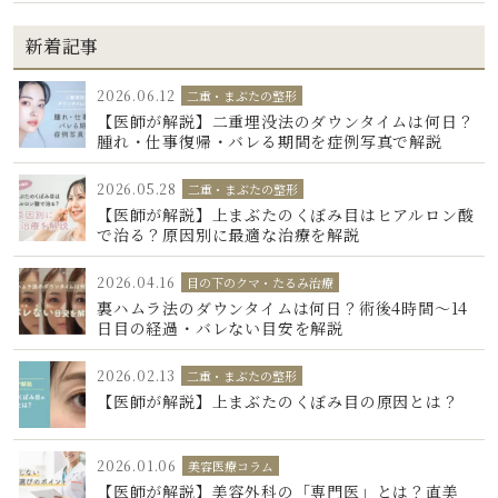
新着記事
2026.06.12
二重・まぶたの整形
【医師が解説】二重埋没法のダウンタイムは何日？
腫れ・仕事復帰・バレる期間を症例写真で解説
2026.05.28
二重・まぶたの整形
【医師が解説】上まぶたのくぼみ目はヒアルロン酸
で治る？原因別に最適な治療を解説
2026.04.16
目の下のクマ・たるみ治療
裏ハムラ法のダウンタイムは何日？術後4時間〜14
日目の経過・バレない目安を解説
2026.02.13
二重・まぶたの整形
【医師が解説】上まぶたのくぼみ目の原因とは？
2026.01.06
美容医療コラム
【医師が解説】美容外科の「専門医」とは？直美