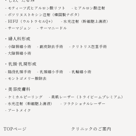
モティーフ式ヒアルロン酸リフト
ヒアルロン酸注射
ボツリヌストキシン注射（韓国製ナボタ）
HIFU（ウルトラセルQ+）
水光注射（幹細胞上清液）
サーマジェン
サーマニードル
婦人科形成
小陰唇縮小術
副皮除去手術
クリトリス包茎手術
大陰唇縮小術
乳頭·乳房形成
陥没乳頭手術
乳頭縮小手術
乳輪縮小術
モントゴメリー腺除去
美容皮膚科
ケミカルピーリング
美肌レーザー（トライビームプレミアム）
水光注射（幹細胞上清液）
フラクショナルレーザー
アートメイク
TOPページ
クリニックのご案内