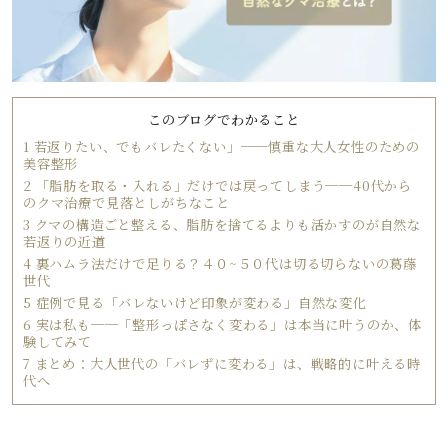
このブログでわかること
1
若返りたい、でもバレたくない」──慎重な大人女性のための
美容整形
2
「脂肪を取る・入れる」だけでは戻ってしまう──40代から
のクマ治療で見落としがちなこと
3
クマの構造ごと整える、脂肪を捨てるよりも活かすのが自然な
若返りの近道
4
裏ハムラ法だけで足りる？４０~５０代は切る切らないの葛藤
世代
5
症例で見る「バレないけど印象が変わる」自然な変化
6
実は私も──「整形っぽさなく変わる」は本当に叶うのか、体
験してみて
7
まとめ：大人世代の「バレずに変わる」は、戦略的に叶える時
代へ