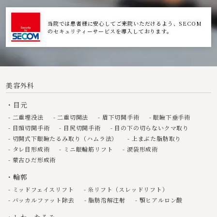
当院では患者様に安心してご来院いただけるよう、SECOM
のセキュリティーサービスを導入しております。
美容外科
目元
二重埋没法
二重切開法
眉下切開手術
眼瞼下垂手術
目頭切開手術
目尻切開手術
目の下の切らないクマ取り
切開式下眼瞼たるみ取り（ハムラ法）
上まぶた脂肪取り
タレ目形成術
ミニ眼輪筋リフト
涙袋形成術
蒙古ひだ形成術
輪郭
ミッドフェイスリフト
糸リフト（スレッドリフト）
バッカルファット除去
脂肪溶解注射
顎ヒアルロン酸
しわ、たるみ