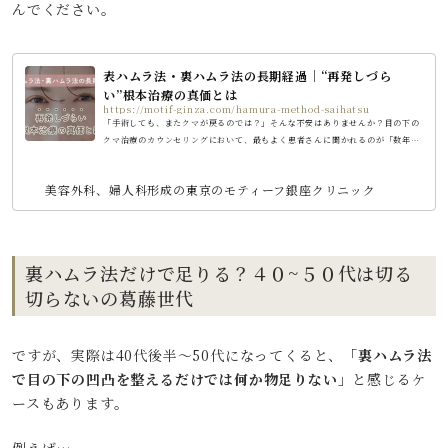
んでください。
表ハムラ法・裏ハムラ法の長期経過｜“再発しづら
い”根本治療の真価とは
https://motif-ginza.com/hamura-method-saihatsu
「手術しても、またクマが戻るのでは？」そんな不安はありませんか？目の下の
クマ治療のカウンセリングにおいて、最もよく患者さんに聞かれるのが「数年後
にはクマはまた戻るのでは？」という質問です。確かにお金をかけて手術を受け
たのに、数年たたずに元に戻ってしまうのではないかと不安になってしまいます
美容外科、婦人科形成の東京のモティーフ銀座クリニック
よね。 実際、ヒアルロン酸注入や経結膜的脱脂手術などの一部の治療では、時間
が経つと再発したり、逆に凹みが目立ってしまうケースも少なくありません。そ
の点で、表ハムラ法・裏ハムラ法は“クマの原因の構造に直接アプロー...
裏ハムラ法だけで足りる？４０~５０代は切る
切らないの葛藤世代
ですが、実際は40代後半〜50代になってくると、
「裏ハムラ法
で目の下の凹凸を整えるだけでは何か物足りない」
と感じるケ
ースもあります。