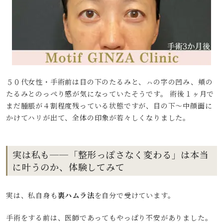
５０代女性・手術前は目の下のたるみと、ㇵの字の凹み、頬の
たるみとのっぺり感が気になっていたそうです。 術後１ヶ月で
まだ腫脹が４割程度残っている状態ですが、目の下〜中顔面に
かけてハリが出て、全体の印象が若々しくなりました。
実は私も──「整形っぽさなく変わる」は本当
に叶うのか、体験してみて
実は、私自身も
裏ハムラ法
を自分で受けています。
手術をする前は、医師であってもやっぱり不安がありました。