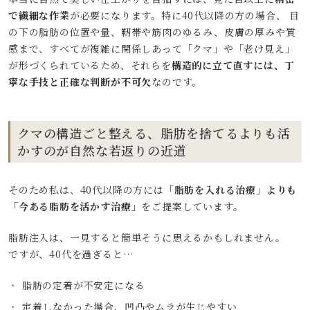
で繊細な作業
が必要になります。特に40代以降の方の場合、 目
の下の脂肪の位置や量、靭帯や筋肉のゆるみ、皮膚の厚みや質
感まで、すべてが複雑に関係しあって「クマ」や「老け見え」
が形づくられているため、それらを
構造的に立て直すには、丁
寧な手技と正確な判断が不可欠
なのです。
クマの構造ごと整える、脂肪を捨てるよりも活
かすのが自然な若返りの近道
そのため私は、40代以降の方には
「脂肪を入れる治療」よりも
「今ある脂肪を活かす治療」
をご提案しています。
脂肪注入は、一見すると簡単そうに思えるかもしれません。
ですが、40代を過ぎると…
脂肪の定着が不安定になる
定着しなかった場合、凹凸やムラが生じやすい