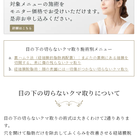
目の下の切らないクマ取り施術別メニュー
a.
裏ハムラ法（経結膜的脂肪再配置）：まぶたの裏側にある結膜を
切開する、表に傷の残らないクマ取り
b.
経結膜脱脂術：顔の表面には一切傷がつかない切らないクマ取り
目の下の切らないクマ取り
について
目の下の切らないクマ取りの術式は大きくわけて2通りありま
す。
穴を開けて脂肪だけを除去してふくらみを改善させる経結膜脱