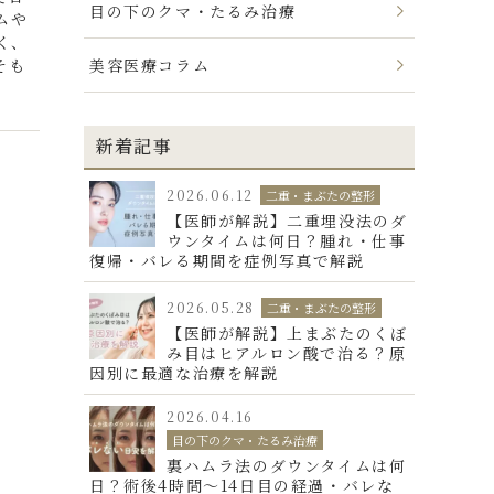
目の下のクマ・たるみ治療
ムや
く、
そも
美容医療コラム
新着記事
2026.06.12
二重・まぶたの整形
【医師が解説】二重埋没法のダ
ウンタイムは何日？腫れ・仕事
復帰・バレる期間を症例写真で解説
2026.05.28
二重・まぶたの整形
【医師が解説】上まぶたのくぼ
み目はヒアルロン酸で治る？原
因別に最適な治療を解説
2026.04.16
目の下のクマ・たるみ治療
裏ハムラ法のダウンタイムは何
日？術後4時間〜14日目の経過・バレな