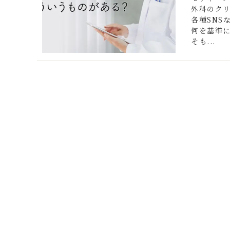
外科のク
各種SNS
何を基準に
そも...