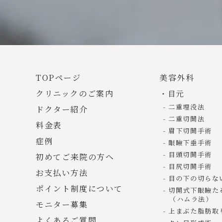
TOPページ
美容外科
クリニックのご案内
目元
二重埋没法
ドクター紹介
二重切開法
料金表
眉下切開手術
症例
眼瞼下垂手術
目頭切開手術
初めてご来院の方へ
目尻切開手術
お支払い方法
目の下の切らな
ポイント制度について
切開式下眼瞼た
（ハムラ法）
モニター募集
上まぶた脂肪取
よくあるご質問