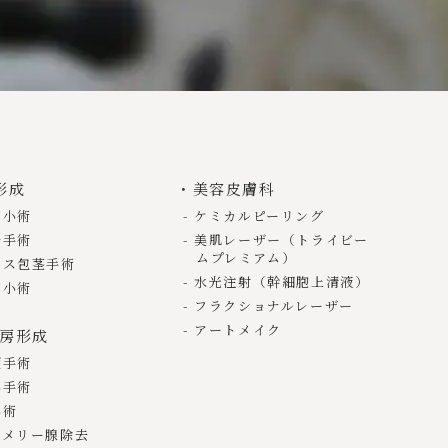
形成
美容皮膚科
縮小術
ケミカルピーリング
去手術
美肌レーザー（トライビー
ムプレミアム）
リス包茎手術
水光注射（幹細胞上清液）
縮小術
フラクショナルレーザー
アートメイク
乳房形成
頭手術
小手術
小術
ゴメリー腺除去