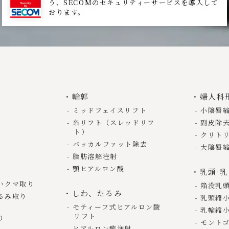
う、SECOMのセキュリティーサービスを導入して
おります。
輪郭
婦人科
ミッドフェイスリフト
小陰唇
糸リフト（スレッドリフ
副皮除
ト）
クリト
バッカルファット除去
大陰唇
脂肪溶解注射
顎ヒアルロン酸
乳頭·
いクマ取り
陥没乳
しわ、たるみ
るみ取り
乳頭縮
モティーフ式ヒアルロン酸
乳輪縮
リフト
り
モント
ヒアルロン酸注射