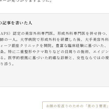
ターが見つかりますように。
の記事を書いた人
SAPS）認定の美容外科専門医。形成外科専門医を併せ持つ
医師の一人。大学病院で形成外科を研鑽した後、大手美容外
ィーフ銀座クリニックを開院。豊富な臨床経験に基づいた、
信条。特に二重整形やクマ取りなどの目周りの施術、エイジ
する。医学的根拠に基づいた的確な診断と、女性ならではの
寄り添う。
お顔の若返りのための「美の３要素」