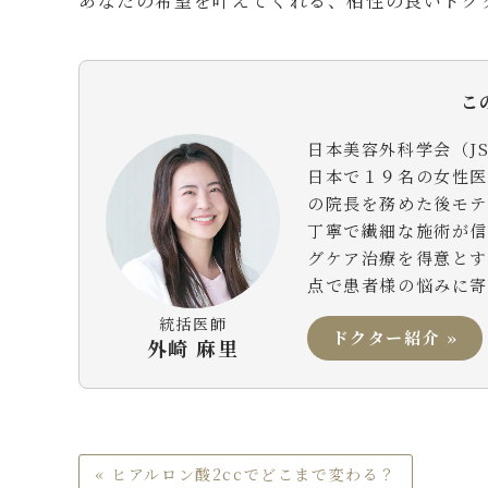
あなたの希望を叶えてくれる、相性の良いドク
こ
日本美容外科学会（J
日本で１９名の女性
の院長を務めた後モテ
丁寧で繊細な施術が
グケア治療を得意と
点で患者様の悩みに
統括医師
ドクター紹介 »
外崎 麻里
« ヒアルロン酸2ccでどこまで変わる？