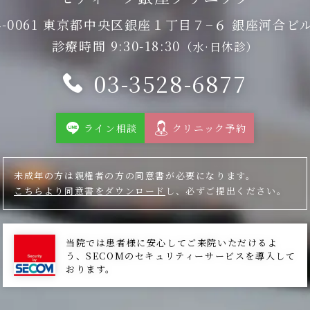
4-0061 東京都中央区銀座１丁目７−６
銀座河合ビル
診療時間 9:30-18:30
（水·日休診）
03-3528-6877
ライン相談
クリニック予約
未成年の方は親権者の方の同意書が必要になります。
こちらより同意書をダウンロード
し、必ずご提出ください。
当院では患者様に安心してご来院いただけるよ
う、SECOMのセキュリティーサービスを導入して
おります。