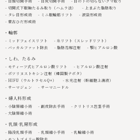
目頭切開手術
目尻切開手術
目の下の切らないクマ取り
切開式下眼瞼たるみ取り（ハムラ法）
上まぶた脂肪取り
タレ目形成術
ミニ眼輪筋リフト
涙袋形成術
蒙古ひだ形成術
輪郭
ミッドフェイスリフト
糸リフト（スレッドリフト）
バッカルファット除去
脂肪溶解注射
顎ヒアルロン酸
しわ、たるみ
モティーフ式ヒアルロン酸リフト
ヒアルロン酸注射
ボツリヌストキシン注射（韓国製ナボタ）
HIFU（ウルトラセルQ+）
水光注射（幹細胞上清液）
サーマジェン
サーマニードル
婦人科形成
小陰唇縮小術
副皮除去手術
クリトリス包茎手術
大陰唇縮小術
乳頭·乳房形成
陥没乳頭手術
乳頭縮小手術
乳輪縮小術
モントゴメリー腺除去