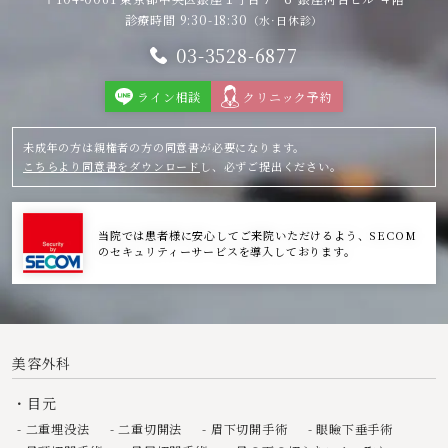
診療時間 9:30-18:30
（水·日休診）
03-3528-6877
ライン相談
クリニック予約
未成年の方は親権者の方の同意書が必要になります。
こちらより同意書をダウンロード
し、必ずご提出ください。
当院では患者様に安心してご来院いただけるよう、SECOM
のセキュリティーサービスを導入しております。
美容外科
目元
二重埋没法
二重切開法
眉下切開手術
眼瞼下垂手術