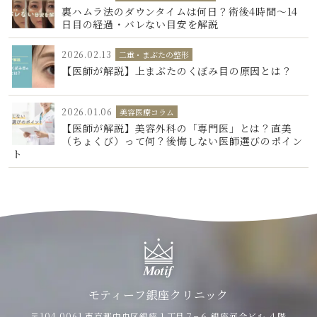
裏ハムラ法のダウンタイムは何日？術後4時間〜14
日目の経過・バレない目安を解説
2026.02.13
二重・まぶたの整形
【医師が解説】上まぶたのくぼみ目の原因とは？
2026.01.06
美容医療コラム
【医師が解説】美容外科の「専門医」とは？直美
（ちょくび）って何？後悔しない医師選びのポイン
ト
モティーフ銀座クリニック
〒104-0061 東京都中央区銀座１丁目７−６
銀座河合ビル ４階