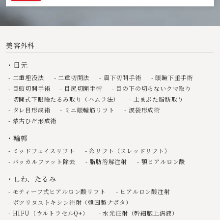
美容外科
目元
二重埋没法
二重切開法
眉下切開手術
眼瞼下垂手術
目頭切開手術
目尻切開手術
目の下の切らないクマ取り
切開式下眼瞼たるみ取り（ハムラ法）
上まぶた脂肪取り
タレ目形成術
ミニ眼輪筋リフト
涙袋形成術
蒙古ひだ形成術
輪郭
ミッドフェイスリフト
糸リフト（スレッドリフト）
バッカルファット除去
脂肪溶解注射
顎ヒアルロン酸
しわ、たるみ
モティーフ式ヒアルロン酸リフト
ヒアルロン酸注射
ボツリヌストキシン注射（韓国製ナボタ）
HIFU（ウルトラセルQ+）
水光注射（幹細胞上清液）