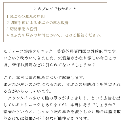
このブログでわかること
1
まぶたの厚みの原因
2
切開手術によるまぶたの厚み改善
3
切開手術の症例
4
まぶたの厚みの解消について、ぜひご相談ください。
モティーフ銀座クリニック 美容外科専門医の外崎麻里です。
いよいよ秋めいてきました。気温差がかなり激しい今日この
頃、皆様お風邪などは引かれてないでしょうか？
さて、本日は瞼の厚みについて解説します。
まぶたが厚いのが気になるため、まぶたの脂肪取りを希望され
る方がいらっしゃいます。
「ダウンタイム少なく瞼の厚みがすっきり！」という広告を出
しているクリニックもありますが、本当にそうでしょうか？
結論からいうと、しっかり瞼の厚みを減らしたい場合は
脂肪取
りだけでは効果が不十分な可能性
があります。