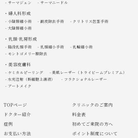
サーマジェン
サーマニードル
婦人科形成
小陰唇縮小術
副皮除去手術
クリトリス包茎手術
大陰唇縮小術
乳頭·乳房形成
陥没乳頭手術
乳頭縮小手術
乳輪縮小術
モントゴメリー腺除去
美容皮膚科
ケミカルピーリング
美肌レーザー（トライビームプレミアム）
水光注射（幹細胞上清液）
フラクショナルレーザー
アートメイク
TOPページ
クリニックのご案内
ドクター紹介
料金表
症例
初めてご来院の方へ
お支払い方法
ポイント制度について