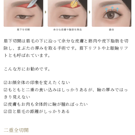
眉下切開は眉毛の下に沿って余分な皮膚と筋肉や皮下脂肪を切
除し、まぶたの厚みを取る手術です。眉下リフトや上眼瞼リフ
トとも呼ばれています。
こんな方にお勧めです。
☑お顔全体の印象を変えたくない
☑もともと二重の食い込みはしっかりあるが、瞼の厚みではっ
きり見えない
☑皮膚もお肉も全体的に瞼が腫れぼったい
☑目と眉毛の距離がしっかりある
二重全切開