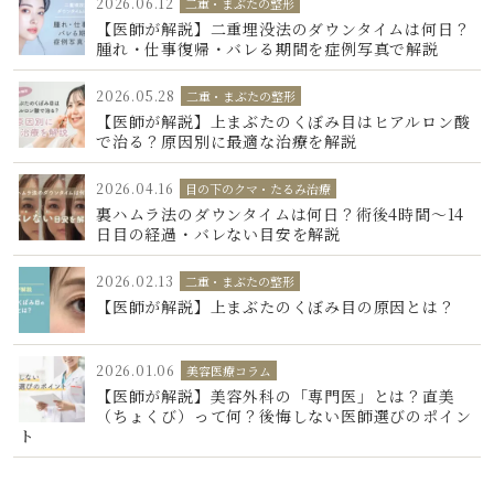
2026.06.12
二重・まぶたの整形
【医師が解説】二重埋没法のダウンタイムは何日？
腫れ・仕事復帰・バレる期間を症例写真で解説
2026.05.28
二重・まぶたの整形
【医師が解説】上まぶたのくぼみ目はヒアルロン酸
で治る？原因別に最適な治療を解説
2026.04.16
目の下のクマ・たるみ治療
裏ハムラ法のダウンタイムは何日？術後4時間〜14
日目の経過・バレない目安を解説
2026.02.13
二重・まぶたの整形
【医師が解説】上まぶたのくぼみ目の原因とは？
2026.01.06
美容医療コラム
【医師が解説】美容外科の「専門医」とは？直美
（ちょくび）って何？後悔しない医師選びのポイン
ト