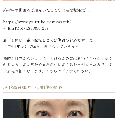
施術中の動画もご紹介いたします（※閲覧注意）。
https://www.youtube.com/watch?
v=BmTZpI7xSr8&t=28s
眉下切開は一番心配なところは傷跡の経過ですよね。
半年～1年かけて徐々に薄くなっていきます。
傷跡が目立たないように仕上げるためには眉毛にしっかりかく
れるよう、切開部分を眉毛の中に切り込む事が大事なので、多
少眉毛が細くなります。こちらはご了承ください。
50代患者様 眉下切開傷跡経過