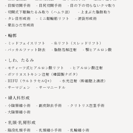
目頭切開手術
目尻切開手術
目の下の切らないクマ取り
切開式下眼瞼たるみ取り（ハムラ法）
上まぶた脂肪取り
タレ目形成術
ミニ眼輪筋リフト
涙袋形成術
蒙古ひだ形成術
輪郭
ミッドフェイスリフト
糸リフト（スレッドリフト）
バッカルファット除去
脂肪溶解注射
顎ヒアルロン酸
しわ、たるみ
モティーフ式ヒアルロン酸リフト
ヒアルロン酸注射
ボツリヌストキシン注射（韓国製ナボタ）
HIFU（ウルトラセルQ+）
水光注射（幹細胞上清液）
サーマジェン
サーマニードル
婦人科形成
小陰唇縮小術
副皮除去手術
クリトリス包茎手術
大陰唇縮小術
乳頭·乳房形成
陥没乳頭手術
乳頭縮小手術
乳輪縮小術