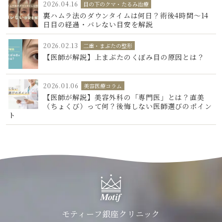
2026.04.16
目の下のクマ・たるみ治療
裏ハムラ法のダウンタイムは何日？術後4時間〜14
日目の経過・バレない目安を解説
2026.02.13
二重・まぶたの整形
【医師が解説】上まぶたのくぼみ目の原因とは？
2026.01.06
美容医療コラム
【医師が解説】美容外科の「専門医」とは？直美
（ちょくび）って何？後悔しない医師選びのポイン
ト
モティーフ銀座クリニック