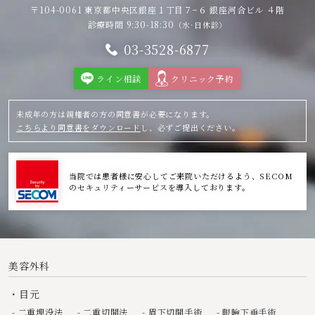
〒104-0061 東京都中央区銀座１丁目７−６
銀座河合ビル ４階
診療時間 9:30-18:30
（水·日休診）
03-3528-6877
ライン相談
クリニック予約
未成年の方は親権者の方の同意書が必要になります。
こちらより同意書をダウンロード
し、必ずご提出ください。
当院では患者様に安心してご来院いただけるよう、SECOM
のセキュリティーサービスを導入しております。
美容外科
目元
二重埋没法
二重切開法
眉下切開手術
眼瞼下垂手術