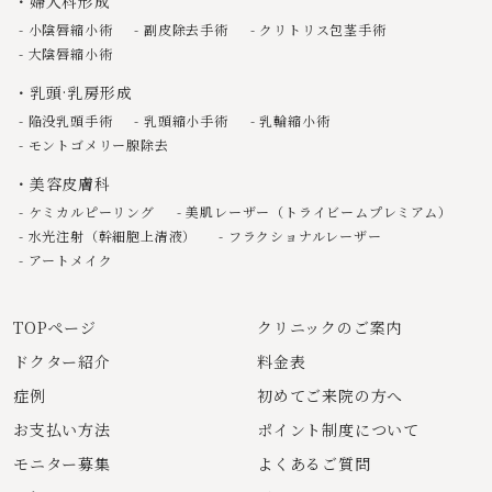
婦人科形成
小陰唇縮小術
副皮除去手術
クリトリス包茎手術
大陰唇縮小術
乳頭·乳房形成
陥没乳頭手術
乳頭縮小手術
乳輪縮小術
モントゴメリー腺除去
美容皮膚科
ケミカルピーリング
美肌レーザー（トライビームプレミアム）
水光注射（幹細胞上清液）
フラクショナルレーザー
アートメイク
TOPページ
クリニックのご案内
ドクター紹介
料金表
症例
初めてご来院の方へ
お支払い方法
ポイント制度について
モニター募集
よくあるご質問