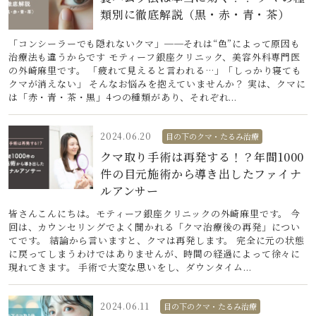
類別に徹底解説（黒・赤・青・茶）
「コンシーラーでも隠れないクマ」──それは“色”によって原因も
治療法も違うからです モティーフ銀座クリニック、美容外科専門医
の外崎麻里です。 「疲れて見えると言われる…」「しっかり寝ても
クマが消えない」 そんなお悩みを抱えていませんか？ 実は、クマに
は「赤・青・茶・黒」4つの種類があり、それぞれ...
2024.06.20
目の下のクマ・たるみ治療
クマ取り手術は再発する！？年間1000
件の目元施術から導き出したファイナ
ルアンサー
皆さんこんにちは。モティーフ銀座クリニックの外崎麻里です。 今
回は、カウンセリングでよく聞かれる「クマ治療後の再発」につい
てです。 結論から言いますと、クマは再発します。 完全に元の状態
に戻ってしまうわけではありませんが、時間の経過によって徐々に
現れてきます。 手術で大変な思いをし、ダウンタイム...
2024.06.11
目の下のクマ・たるみ治療