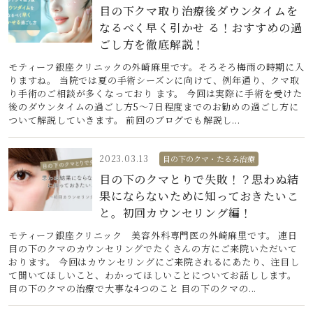
目の下クマ取り治療後ダウンタイムを
なるべく早く引かせ る！おすすめの過
ごし方を徹底解説！
モティーフ銀座クリニックの外崎麻里です。そろそろ梅雨の時期に入
りますね。 当院では夏の手術シーズンに向けて、例年通り、クマ取
り手術のご相談が多くなっており ます。 今回は実際に手術を受けた
後のダウンタイムの過ごし方5～7日程度までのお勧めの過ごし方に
ついて解説していきます。 前回のブログでも解説し...
2023.03.13
目の下のクマ・たるみ治療
目の下のクマとりで失敗！？思わぬ結
果にならないために知っておきたいこ
と。初回カウンセリング編！
モティーフ銀座クリニック 美容外科専門医の外崎麻里です。 連日
目の下のクマのカウンセリングでたくさんの方にご来院いただいて
おります。 今回はカウンセリングにご来院されるにあたり、注目し
て聞いてほしいこと、わかってほしいことについてお話しします。
目の下のクマの治療で大事な4つのこと 目の下のクマの...