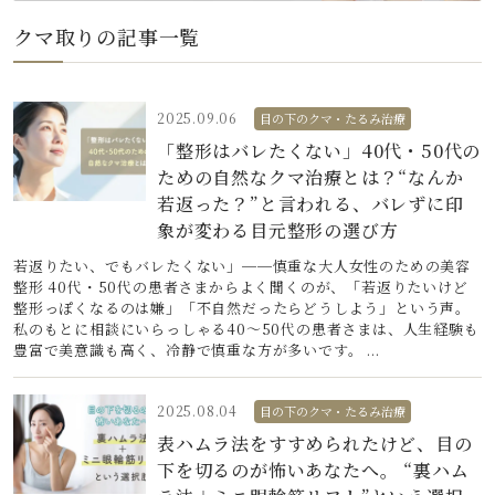
クマ取りの記事一覧
2025.09.06
目の下のクマ・たるみ治療
「整形はバレたくない」40代・50代の
ための自然なクマ治療とは？“なんか
若返った？”と言われる、バレずに印
象が変わる目元整形の選び方
若返りたい、でもバレたくない」──慎重な大人女性のための美容
整形 40代・50代の患者さまからよく聞くのが、「若返りたいけど
整形っぽくなるのは嫌」「不自然だったらどうしよう」という声。
私のもとに相談にいらっしゃる40〜50代の患者さまは、人生経験も
豊富で美意識も高く、冷静で慎重な方が多いです。 ...
2025.08.04
目の下のクマ・たるみ治療
表ハムラ法をすすめられたけど、目の
下を切るのが怖いあなたへ。 “裏ハム