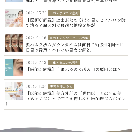
腫れ・仕事復帰・バレる期間を症例写真で解説
2026.05.28
二重・まぶたの整形
【医師が解説】上まぶたのくぼみ目はヒアルロン酸
で治る？原因別に最適な治療を解説
2026.04.16
目の下のクマ・たるみ治療
裏ハムラ法のダウンタイムは何日？術後4時間〜14
日目の経過・バレない目安を解説
2026.02.13
二重・まぶたの整形
【医師が解説】上まぶたのくぼみ目の原因とは？
2026.01.06
美容医療コラム
【医師が解説】美容外科の「専門医」とは？直美
（ちょくび）って何？後悔しない医師選びのポイン
ト