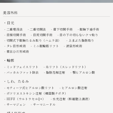
美容外科
目元
二重埋没法
二重切開法
眉下切開手術
眼瞼下垂手術
目頭切開手術
目尻切開手術
目の下の切らないクマ取り
切開式下眼瞼たるみ取り（ハムラ法）
上まぶた脂肪取り
タレ目形成術
ミニ眼輪筋リフト
涙袋形成術
蒙古ひだ形成術
輪郭
ミッドフェイスリフト
糸リフト（スレッドリフト）
バッカルファット除去
脂肪溶解注射
顎ヒアルロン酸
しわ、たるみ
モティーフ式ヒアルロン酸リフト
ヒアルロン酸注射
ボツリヌストキシン注射（韓国製ナボタ）
HIFU（ウルトラセルQ+）
水光注射（幹細胞上清液）
サーマジェン
サーマニードル