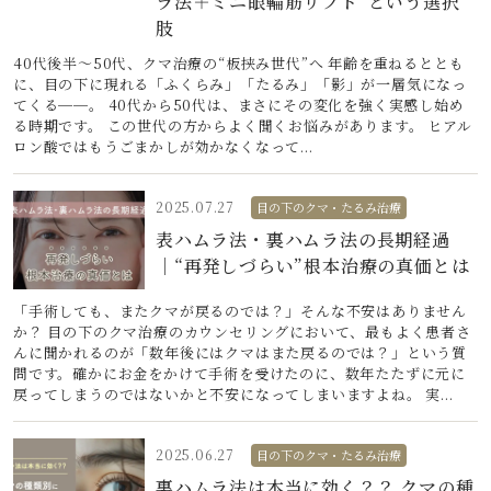
ラ法＋ミニ眼輪筋リフト”という選択
肢
40代後半〜50代、クマ治療の“板挟み世代”へ 年齢を重ねるととも
に、目の下に現れる「ふくらみ」「たるみ」「影」が一層気になっ
てくる──。 40代から50代は、まさにその変化を強く実感し始め
る時期です。 この世代の方からよく聞くお悩みがあります。 ヒアル
ロン酸ではもうごまかしが効かなくなって...
2025.07.27
目の下のクマ・たるみ治療
表ハムラ法・裏ハムラ法の長期経過
｜“再発しづらい”根本治療の真価とは
「手術しても、またクマが戻るのでは？」そんな不安はありません
か？ 目の下のクマ治療のカウンセリングにおいて、最もよく患者さ
んに聞かれるのが「数年後にはクマはまた戻るのでは？」という質
問です。確かにお金をかけて手術を受けたのに、数年たたずに元に
戻ってしまうのではないかと不安になってしまいますよね。 実...
2025.06.27
目の下のクマ・たるみ治療
裏ハムラ法は本当に効く？？ クマの種