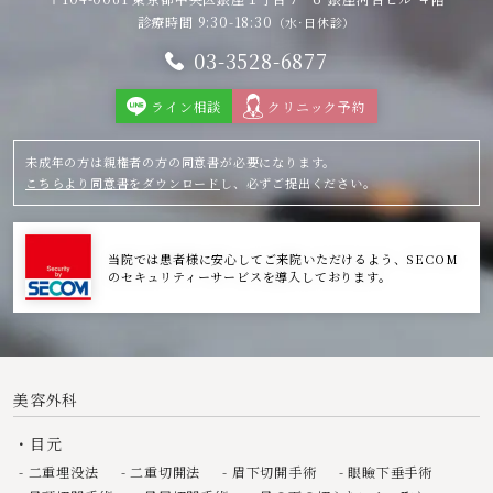
診療時間 9:30-18:30
（水·日休診）
03-3528-6877
ライン相談
クリニック予約
未成年の方は親権者の方の同意書が必要になります。
こちらより同意書をダウンロード
し、必ずご提出ください。
当院では患者様に安心してご来院いただけるよう、SECOM
のセキュリティーサービスを導入しております。
美容外科
目元
二重埋没法
二重切開法
眉下切開手術
眼瞼下垂手術