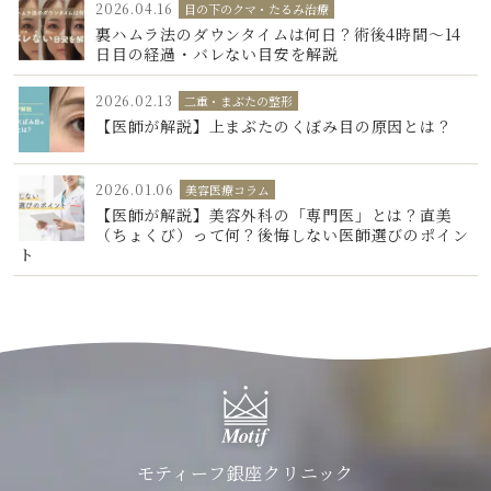
2026.04.16
目の下のクマ・たるみ治療
裏ハムラ法のダウンタイムは何日？術後4時間〜14
日目の経過・バレない目安を解説
2026.02.13
二重・まぶたの整形
【医師が解説】上まぶたのくぼみ目の原因とは？
2026.01.06
美容医療コラム
【医師が解説】美容外科の「専門医」とは？直美
（ちょくび）って何？後悔しない医師選びのポイン
ト
モティーフ銀座クリニック