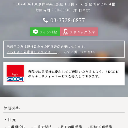
〒104-0061 東京都中央区銀座１丁目７−６
銀座河合ビル ４階
診療時間 9:30-18:30
（水·日休診）
03-3528-6877
ライン相談
クリニック予約
未成年の方は親権者の方の同意書が必要になります。
こちらより同意書をダウンロード
し、必ずご提出ください。
当院では患者様に安心してご来院いただけるよう、SECOM
のセキュリティーサービスを導入しております。
美容外科
目元
二重埋没法
二重切開法
眉下切開手術
眼瞼下垂手術