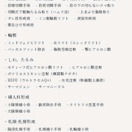
目頭切開手術
目尻切開手術
目の下の切らないクマ取り
切開式下眼瞼たるみ取り（ハムラ法）
上まぶた脂肪取り
タレ目形成術
ミニ眼輪筋リフト
涙袋形成術
蒙古ひだ形成術
輪郭
ミッドフェイスリフト
糸リフト（スレッドリフト）
バッカルファット除去
脂肪溶解注射
顎ヒアルロン酸
しわ、たるみ
モティーフ式ヒアルロン酸リフト
ヒアルロン酸注射
ボツリヌストキシン注射（韓国製ナボタ）
HIFU（ウルトラセルQ+）
水光注射（幹細胞上清液）
サーマジェン
サーマニードル
婦人科形成
小陰唇縮小術
副皮除去手術
クリトリス包茎手術
大陰唇縮小術
乳頭·乳房形成
陥没乳頭手術
乳頭縮小手術
乳輪縮小術