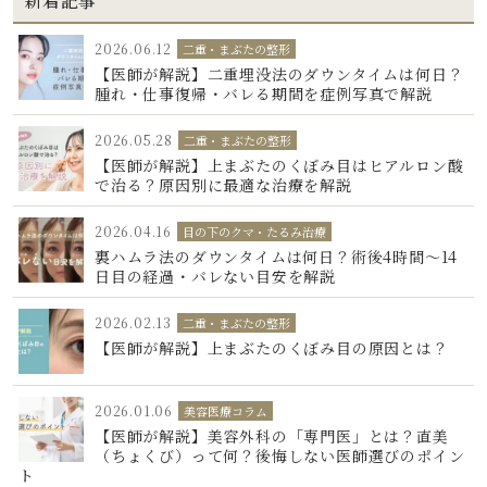
新着記事
2026.06.12
二重・まぶたの整形
【医師が解説】二重埋没法のダウンタイムは何日？
腫れ・仕事復帰・バレる期間を症例写真で解説
2026.05.28
二重・まぶたの整形
【医師が解説】上まぶたのくぼみ目はヒアルロン酸
で治る？原因別に最適な治療を解説
2026.04.16
目の下のクマ・たるみ治療
裏ハムラ法のダウンタイムは何日？術後4時間〜14
日目の経過・バレない目安を解説
2026.02.13
二重・まぶたの整形
【医師が解説】上まぶたのくぼみ目の原因とは？
2026.01.06
美容医療コラム
【医師が解説】美容外科の「専門医」とは？直美
（ちょくび）って何？後悔しない医師選びのポイン
ト