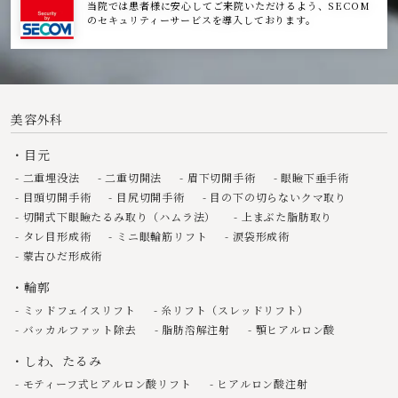
当院では患者様に安心してご来院いただけるよう、SECOM
のセキュリティーサービスを導入しております。
美容外科
目元
二重埋没法
二重切開法
眉下切開手術
眼瞼下垂手術
目頭切開手術
目尻切開手術
目の下の切らないクマ取り
切開式下眼瞼たるみ取り（ハムラ法）
上まぶた脂肪取り
タレ目形成術
ミニ眼輪筋リフト
涙袋形成術
蒙古ひだ形成術
輪郭
ミッドフェイスリフト
糸リフト（スレッドリフト）
バッカルファット除去
脂肪溶解注射
顎ヒアルロン酸
しわ、たるみ
モティーフ式ヒアルロン酸リフト
ヒアルロン酸注射