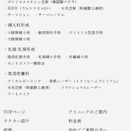
ボツリヌストキシン注射（韓国製ナボタ）
HIFU（ウルトラセルQ+）
水光注射（幹細胞上清液）
サーマジェン
サーマニードル
婦人科形成
小陰唇縮小術
副皮除去手術
クリトリス包茎手術
大陰唇縮小術
乳頭·乳房形成
陥没乳頭手術
乳頭縮小手術
乳輪縮小術
モントゴメリー腺除去
美容皮膚科
ケミカルピーリング
美肌レーザー（トライビームプレミアム）
水光注射（幹細胞上清液）
フラクショナルレーザー
アートメイク
TOPページ
クリニックのご案内
ドクター紹介
料金表
症例
初めてご来院の方へ