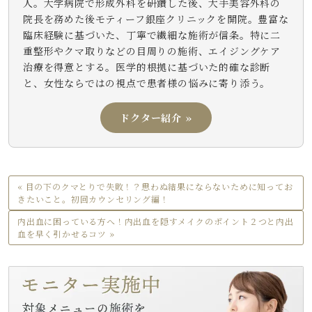
人。大学病院で形成外科を研鑽した後、大手美容外科の
院長を務めた後モティーフ銀座クリニックを開院。豊富な
臨床経験に基づいた、丁寧で繊細な施術が信条。特に二
重整形やクマ取りなどの目周りの施術、エイジングケア
治療を得意とする。医学的根拠に基づいた的確な診断
と、女性ならではの視点で患者様の悩みに寄り添う。
ドクター紹介 »
« 目の下のクマとりで失敗！？思わぬ結果にならないために知ってお
きたいこと。初回カウンセリング編！
内出血に困っている方へ！内出血を隠すメイクのポイント２つと内出
血を早く引かせるコツ »