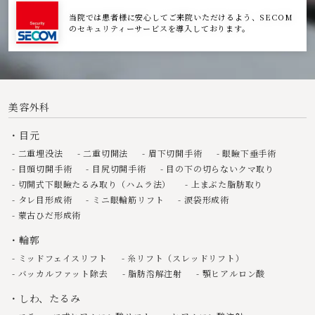
当院では患者様に安心してご来院いただけるよう、SECOM
のセキュリティーサービスを導入しております。
美容外科
目元
二重埋没法
二重切開法
眉下切開手術
眼瞼下垂手術
目頭切開手術
目尻切開手術
目の下の切らないクマ取り
切開式下眼瞼たるみ取り（ハムラ法）
上まぶた脂肪取り
タレ目形成術
ミニ眼輪筋リフト
涙袋形成術
蒙古ひだ形成術
輪郭
ミッドフェイスリフト
糸リフト（スレッドリフト）
バッカルファット除去
脂肪溶解注射
顎ヒアルロン酸
しわ、たるみ