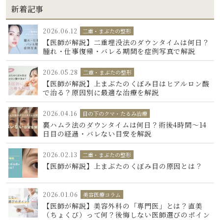
新着記事
2026.06.12
二重・まぶたの整形
【医師が解説】二重埋没法のダウンタイムは何日？
腫れ・仕事復帰・バレる期間を症例写真で解説
2026.05.28
二重・まぶたの整形
【医師が解説】上まぶたのくぼみ目はヒアルロン酸
で治る？原因別に最適な治療を解説
2026.04.16
目の下のクマ・たるみ治療
裏ハムラ法のダウンタイムは何日？術後4時間〜14
日目の経過・バレない目安を解説
2026.02.13
二重・まぶたの整形
【医師が解説】上まぶたのくぼみ目の原因とは？
2026.01.06
美容医療コラム
【医師が解説】美容外科の「専門医」とは？直美
（ちょくび）って何？後悔しない医師選びのポイン