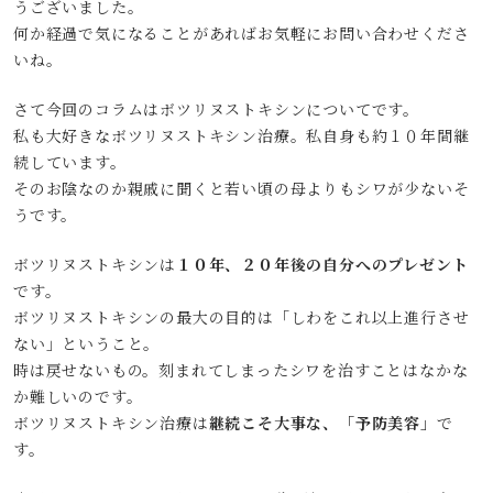
うございました。
何か経過で気になることがあればお気軽にお問い合わせくださ
いね。
さて今回のコラムはボツリヌストキシンについてです。
私も大好きなボツリヌストキシン治療。私自身も約１０年間継
続しています。
そのお陰なのか親戚に聞くと若い頃の母よりもシワが少ないそ
うです。
ボツリヌストキシンは
１０年、２０年後の自分へのプレゼント
です。
ボツリヌストキシンの最大の目的は「しわをこれ以上進行させ
ない」ということ。
時は戻せないもの。刻まれてしまったシワを治すことはなかな
か難しいのです。
ボツリヌストキシン治療は
継続こそ大事な、「予防美容」
で
す。