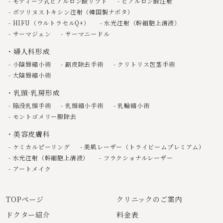
モティーフ式ヒアルロン酸リフト
ヒアルロン酸注射
ボツリヌストキシン注射（韓国製ナボタ）
HIFU（ウルトラセルQ+）
水光注射（幹細胞上清液）
サーマジェン
サーマニードル
婦人科形成
小陰唇縮小術
副皮除去手術
クリトリス包茎手術
大陰唇縮小術
乳頭·乳房形成
陥没乳頭手術
乳頭縮小手術
乳輪縮小術
モントゴメリー腺除去
美容皮膚科
ケミカルピーリング
美肌レーザー（トライビームプレミアム）
水光注射（幹細胞上清液）
フラクショナルレーザー
アートメイク
TOPページ
クリニックのご案内
ドクター紹介
料金表