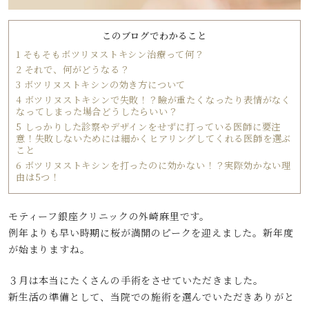
このブログでわかること
1
そもそもボツリヌストキシン治療って何？
2
それで、何がどうなる？
3
ボツリヌストキシンの効き方について
4
ボツリヌストキシンで失敗！？瞼が重たくなったり表情がなく
なってしまった場合どうしたらいい？
5
しっかりした診察やデザインをせずに打っている医師に要注
意！失敗しないためには細かくヒアリングしてくれる医師を選ぶ
こと
6
ボツリヌストキシンを打ったのに効かない！？実際効かない理
由は5つ！
モティーフ銀座クリニックの外崎麻里です。
例年よりも早い時期に桜が満開のピークを迎えました。新年度
が始まりますね。
３月は本当にたくさんの手術をさせていただきました。
新生活の準備として、当院での施術を選んでいただきありがと