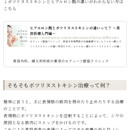
↓ボツリヌストキシンとヒアルロン酸の違いがわからない方は
こちら
ヒアルロン酸とボツリヌストキシンの違いって？ ～美
容医療入門編～
https://motif-ginza.com/hyaluronicacid-botox-difference
モティーフ銀座クリニック、美容外科専門医の外崎麻里です。ヒアルロン酸とボ
ツリヌストキシンの違い突然ですが、ヒアルロン酸とボツリヌストキシンの違い
について皆さんご存じですか？知っている方はもちろんたくさんいらっしゃると
思いますが、今回は美容医療がまだ少し馴染みのない方に向けて解説したいと思
美容外科、婦人科形成の東京のモティーフ銀座クリニック
います。大きく分けた特徴の違いはこちら。ボツリヌストキシン→表情ジワがで
きるのを予防するヒアルロン酸→すでに刻まれてしまったシワや窪みを埋めるあ
んまりしっくりこない方は、折り紙を思い浮かべてください。折り紙を折...
そもそもボツリヌストキシン治療って何？
簡単に言うと、主に表情筋の筋肉を弱めたり止めたりする治療
のことです。
表情筋にボツリヌストキシンを注射することによって、シワの
原因となる筋肉にストップをかけるのです。
これにより喜怒哀楽の表情によってできる皮膚の折り目（シ