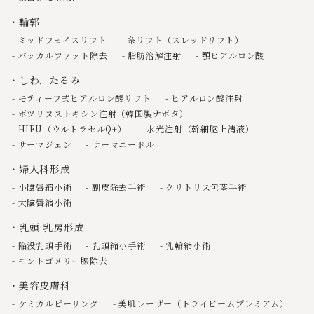
輪郭
ミッドフェイスリフト
糸リフト（スレッドリフト）
バッカルファット除去
脂肪溶解注射
顎ヒアルロン酸
しわ、たるみ
モティーフ式ヒアルロン酸リフト
ヒアルロン酸注射
ボツリヌストキシン注射（韓国製ナボタ）
HIFU（ウルトラセルQ+）
水光注射（幹細胞上清液）
サーマジェン
サーマニードル
婦人科形成
小陰唇縮小術
副皮除去手術
クリトリス包茎手術
大陰唇縮小術
乳頭·乳房形成
陥没乳頭手術
乳頭縮小手術
乳輪縮小術
モントゴメリー腺除去
美容皮膚科
ケミカルピーリング
美肌レーザー（トライビームプレミアム）