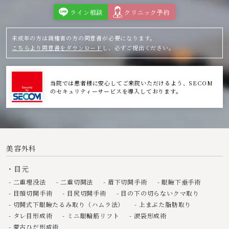
ライン相談
クリニック予約
未成年の方は親権者の方の同意書が必要になります。
こちらより同意書をダウンロード
し、必ずご提出ください。
当院では患者様に安心してご来院いただけるよう、SECOM
のセキュリティーサービスを導入しております。
美容外科
目元
二重埋没法
二重切開法
眉下切開手術
眼瞼下垂手術
目頭切開手術
目尻切開手術
目の下の切らないクマ取り
切開式下眼瞼たるみ取り（ハムラ法）
上まぶた脂肪取り
タレ目形成術
ミニ眼輪筋リフト
涙袋形成術
蒙古ひだ形成術