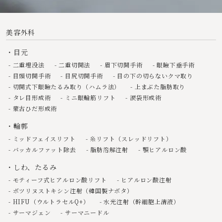
美容外科
目元
二重埋没法
二重切開法
眉下切開手術
眼瞼下垂手術
目頭切開手術
目尻切開手術
目の下の切らないクマ取り
切開式下眼瞼たるみ取り（ハムラ法）
上まぶた脂肪取り
タレ目形成術
ミニ眼輪筋リフト
涙袋形成術
蒙古ひだ形成術
輪郭
ミッドフェイスリフト
糸リフト（スレッドリフト）
バッカルファット除去
脂肪溶解注射
顎ヒアルロン酸
しわ、たるみ
モティーフ式ヒアルロン酸リフト
ヒアルロン酸注射
ボツリヌストキシン注射（韓国製ナボタ）
HIFU（ウルトラセルQ+）
水光注射（幹細胞上清液）
サーマジェン
サーマニードル