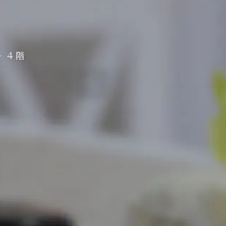
す。
「Cookie」（ウェブサ
 ４階
より、ご利用者（ブラ
使用によって、「Co
再び訪れる際には、
ことができるというメリ
Cookie」を無効に
ございます。
ています。
。
機能はCookieを
ください。
ウントにログインしてい
を表示することがあり