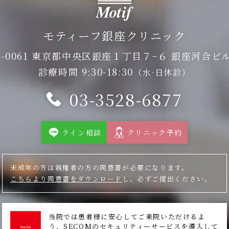
交わし、個人情報の漏洩を防ぐよう必要かつ適切な監督を実施しま
モティーフ銀座クリニック
について
（https://motif-ginza.com/ 以下、本サイトといいます）は
4-0061 東京都中央区銀座１丁目７−６
銀座河合ビル
ウザに「Cookie」と呼ばれるテキストファイルを送信することに
診療時間 9:30-18:30
（水·日休診）
標準の技術）を使用させていただくことがあります。「Cookie」の
のコンピュータ又はデバイス上に蓄積されます。ご利用者が本サイトを
03-3528-6877
れをサーバーに知らせ、ご利用者の趣向に適したコンテンツを表示する
用を望まれない場合には、ブラウザの基本設定などを変更することにより「
、本サイトの機能またはサービスの一部がご利用になれない場合が
ライン相談
クリニック予約
ticsについて
未成年の方は親権者の方の同意書が必要になります。
leによるアクセス解析ツール「Googleアナリティクス」を利用し
こちらより同意書をダウンロード
し、必ずご提出ください。
ティクスはトラフィックデータ収集のためにCookieを使用しています
タは匿名で収集されており、個人を特定するものではありません。この
集を拒否することが出来ますので、お使いのブラウザの設定をご確認
られた情報は、当ウェブサイトでの閲覧履歴等をもとに、Googleアカ
当院では患者様に安心してご来院いただけるよ
う、SECOMのセキュリティーサービスを導入して
ラウザであっても、当クリニック提携の他社のウェブサイトに広告