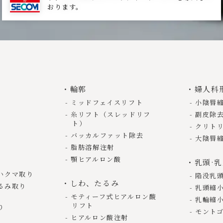
おります。
れたCookieは、Google社のプライバシーポリシー、当クリニッ
ます。
icsの利用規約に関する説明についてはGoogle Analyticsのサイトを
説明については同社のサイトをご覧ください。
csの利用規約：
輪郭
婦人科
platform.google.com/about/analytics/terms/jp/
ミッドフェイスリフト
小陰唇
シーポリシー：
糸リフト（スレッドリフ
副皮除
oogle.com/privacy?hl=ja
ト）
クリト
バッカルファット除去
大陰唇
ンク
脂肪溶解注射
顎ヒアルロン酸
の外部サイトへのリンクを含みますが、個人情報共有は行っており
乳頭·
の収集に関して当クリニックは一切の責任を負いかねますので、予
いクマ取り
陥没乳
しわ、たるみ
るみ取り
乳頭縮
開示
モティーフ式ヒアルロン酸
乳輪縮
リフト
り
モント
に基づくなど正当な理由がある場合を除き、お客様のご承諾がない
ヒアルロン酸注射
者に提供または開示いたしません。