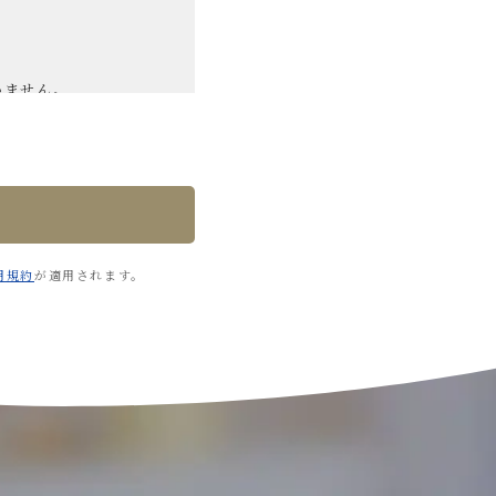
いません。
面、WEB等の画面、
時においては、ご依
内にて情報を保管する
用規約
が適用されます。
合を除き本人の同意を
対して、個人情報の安
部を委託する場合は、