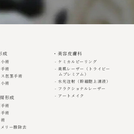
クのプライバシーポリシ
、Google社のプライバ
形成
美容皮膚科
縮小術
ケミカルピーリング
去手術
美肌レーザー（トライビー
ムプレミアム）
リス包茎手術
水光注射（幹細胞上清液）
縮小術
フラクショナルレーザー
アートメイク
ません。リンク先ウェ
乳房形成
めご了承ください。
頭手術
小手術
小術
ゴメリー腺除去
限りお客様からいただ