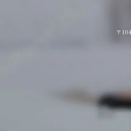
委託先と適切な契約を
Cookieの使用
当クリニックWebサイト
〒10
ーバがご利用者のブラ
ウザ）を識別する業界
okie」は、ご利用
「Cookie」がそ
ットがあります。
「Cookie」の使
することができますが
Google Analy
本サイトでは、Goog
このGoogleアナリ
このトラフィックデー
無効にすることで収
Cookieにより得
る場合、別端末・別ブ