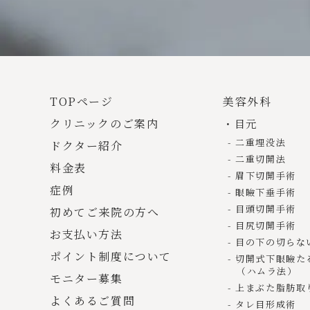
ます。
ただし、これらで得ら
ーに基づいて管理され
Google Analyt
シーポリシーに関する
TOPページ
美容外科
Google Analyti
クリニックのご案内
目元
https://marketing
二重埋没法
ドクター紹介
Googleのプライバ
二重切開法
https://policies.g
料金表
眉下切開手術
症例
眼瞼下垂手術
外部サイトへのリ
目頭切開手術
初めてご来院の方へ
本サイトは、いくつか
目尻切開手術
お支払い方法
ブサイトでの個人情報
目の下の切らな
ポイント制度について
切開式下眼瞼た
（ハムラ法）
第三者への提供・
モニター募集
上まぶた脂肪取
当クリニックは、法令
よくあるご質問
タレ目形成術
いた個人情報を第三