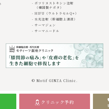
ボツリヌストキシン注射
ト
（韓国製ナボタ）
HIFU（ウルトラセルQ+）
水光注射（幹細胞上清液）
サーマジェン
サーマニードル
© Motif GINZA Clinic.
クリニック予約