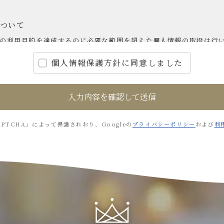
ついて
の利用目的を達成するのに必要な範囲を超えた個人情報の取扱は行
個人情報保護方針に同意しました
ついて
情報の取得にあたっては、利用目的を明確にした上で、契約書等の書
かつ公正な手段を用いて取得いたします。なお、お客様の電話応対
・お問い合せ内容などの正確な把握、今後のサービス向上のために社
APTCHA」によって保護されおり、Googleの
プライバシーポリシー
および
利
提供について
情報を厳正に管理し、その利用・提供においては、法令に基づく場
み利用いたします。
様の個人情報の紛失、改ざん、不正アクセス又は漏洩等のリスクに
合理的な措置を講じます。また、個人情報の取り扱いの全部又は一