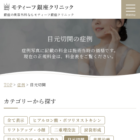
銀座の美容外科なら
モティーフ銀座クリニック
目元切開の症例
症例写真に記載の料金は施術当時の価格です。
現在の正規料金は、料金表をご覧ください。
TOP
>
症例
>
目元切開
カテゴリーから探す
全て表示
ヒアルロン酸・ボツリヌストキシン
リフトアップ・小顔
二重埋没法
涙袋形成
目の下のクマ・たるみ取り
目元切開
美肌治療