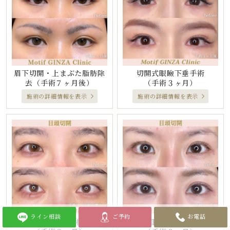
眉下切開・上まぶた脂肪除
切開式眼瞼下垂手術
去
（手術７ヶ月後）
（手術３ヶ月）
施術の詳細情報を表示
施術の詳細情報を表示
ライン相談
ご予約
お電話
目頭切開手術
目頭切開手術