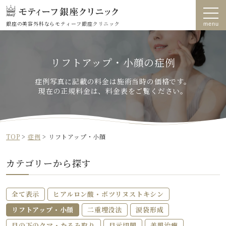
銀座の美容外科なら
モティーフ銀座クリニック
リフトアップ・小顔の症例
症例写真に記載の料金は施術当時の価格です。
現在の正規料金は、料金表をご覧ください。
TOP
>
症例
>
リフトアップ・小顔
カテゴリーから探す
全て表示
ヒアルロン酸・ボツリヌストキシン
リフトアップ・小顔
二重埋没法
涙袋形成
目の下のクマ・たるみ取り
目元切開
美肌治療