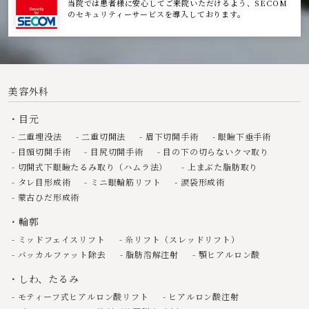
当院では患者様に安心してご来院いただけるよう、SECOM
のセキュリティーサービスを導入しております。
美容外科
目元
二重埋没法
二重切開法
眉下切開手術
眼瞼下垂手術
目頭切開手術
目尻切開手術
目の下の切らないクマ取り
切開式下眼瞼たるみ取り（ハムラ法）
上まぶた脂肪取り
タレ目形成術
ミニ眼輪筋リフト
涙袋形成術
蒙古ひだ形成術
輪郭
ミッドフェイスリフト
糸リフト（スレッドリフト）
バッカルファット除去
脂肪溶解注射
顎ヒアルロン酸
しわ、たるみ
モティーフ式ヒアルロン酸リフト
ヒアルロン酸注射