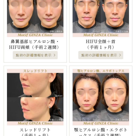
鼻翼基部ヒアルロン酸・
HIFU全顔＋首
HIFU両頬
（手術２週間）
（手術１ヶ月）
施術の詳細情報を表示
施術の詳細情報を表示
スレッドリフト
顎ヒアルロン酸・エラボト
（手術１ヶ月）
ックス
（手術２週間）