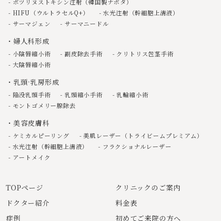
ボツリヌストキシン注射（韓国製ナボタ）
HIFU（ウルトラセルQ+）
水光注射（幹細胞上清液）
サーマジェン
サーマニードル
婦人科形成
小陰唇縮小術
副皮除去手術
クリトリス包茎手術
大陰唇縮小術
乳頭·乳房形成
陥没乳頭手術
乳頭縮小手術
乳輪縮小術
モントゴメリー腺除去
美容皮膚科
ケミカルピーリング
美肌レーザー（トライビームプレミアム）
水光注射（幹細胞上清液）
フラクショナルレーザー
アートメイク
TOPページ
クリニックのご案内
ドクター紹介
料金表
症例
初めてご来院の方へ